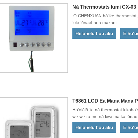
Nā Thermostats lumi CX-03
ʻO CHENXUAN hōʻike thermostat, h
ʻole ʻōnaehana makani.
Heluhelu hou aku
E hoʻo
T6861 LCD Ea Mana Mana 
Hoʻolālā ʻia nā thermostat kikoho
wikiwiki a me nā kiwi ma ka ʻōnae
Heluhelu hou aku
E hoʻo