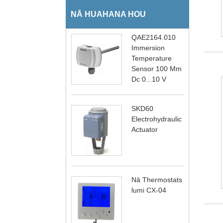
NĀ HUAHANA HOU
QAE2164.010
Immersion
Temperature
Sensor 100 Mm
Dc 0...10 V
SKD60
Electrohydraulic
Actuator
Nā Thermostats
lumi CX-04