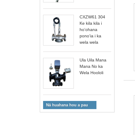
CXZW61 304
Ke kila kila i
hoʻohana
ponoʻia i ka
wela wela
Ula Uila Mana
Mana No ka
Wela Hoololi
Nā huahana hou a pau