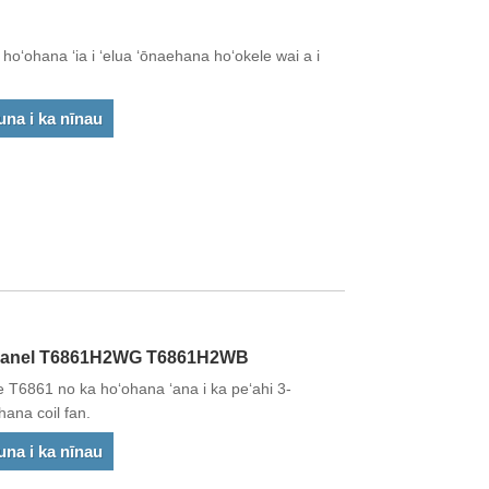
oʻohana ʻia i ʻelua ʻōnaehana hoʻokele wai a i
una i ka nīnau
Panel T6861H2WG T6861H2WB
ʻe T6861 no ka hoʻohana ʻana i ka peʻahi 3-
hana coil fan.
una i ka nīnau