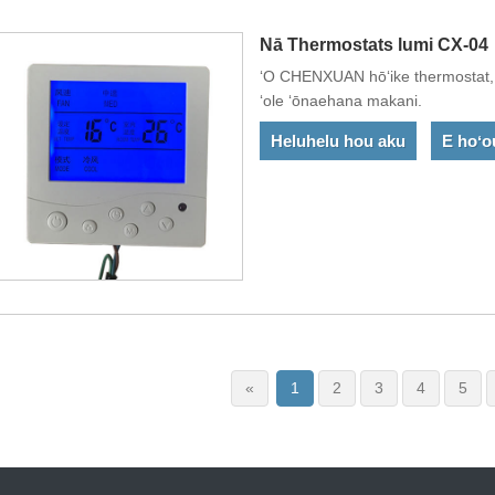
Nā Thermostats lumi CX-04
ʻO CHENXUAN hōʻike thermostat, h
ʻole ʻōnaehana makani.
Heluhelu hou aku
E hoʻo
«
1
2
3
4
5