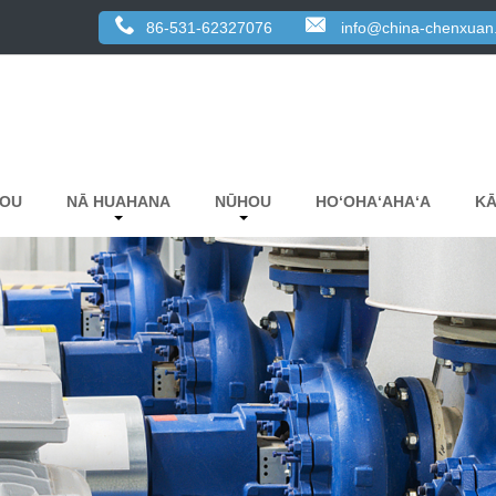
86-531-62327076
info@china-chenxuan
KOU
NĀ HUAHANA
NŪHOU
HOʻOHAʻAHAʻA
KĀ