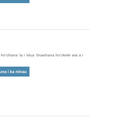
hoʻoponopono ʻia ke kahe kahe ma ka hoʻololi
alve e hoʻopau i ka hopena i hoʻokumu ʻia e ka
hana i ka waiwai i hoʻonohonoho ʻia.
oʻohana ʻia i ʻelua ʻōnaehana hoʻokele wai a i
una i ka nīnau