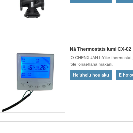
(anu). Ke hoʻololi ʻia ka ukana, 
ʻana i ka degere wehe ʻana o ka v
loli o ka ukana a hoʻihoʻi i ka ma
Nā Thermostats lumi CX-02
ʻO CHENXUAN hōʻike thermostat, h
ʻole ʻōnaehana makani.
Heluhelu hou aku
E hoʻo