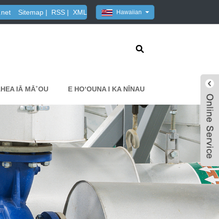
.net
Sitemap
|
RSS
|
XML
Hawaiian
HEA IĀ MĀ˚OU
E HOʻOUNA I KA NĪNAU