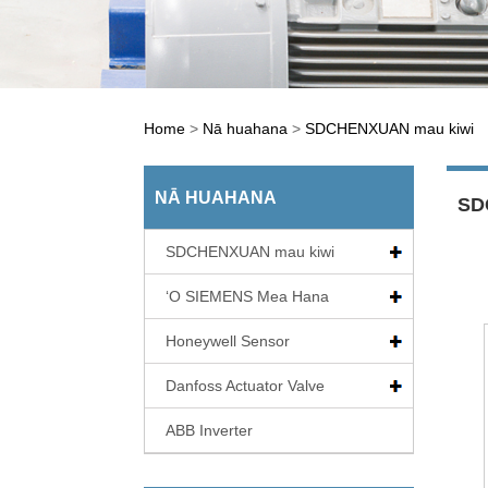
Home
>
Nā huahana
>
SDCHENXUAN mau kiwi
NĀ HUAHANA
SD
SDCHENXUAN mau kiwi
ʻO SIEMENS Mea Hana
Honeywell Sensor
Danfoss Actuator Valve
ABB Inverter