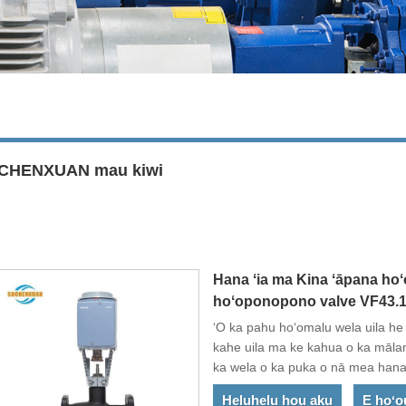
CHENXUAN mau kiwi
Hana ʻia ma Kina ʻāpana hoʻ
hoʻoponopono valve VF43
ʻO ka pahu hoʻomalu wela uila 
kahe uila ma ke kahua o ka māl
ka wela o ka puka o nā mea hana 
mea hoʻololi wela, ka ea ea a i ʻo
Heluhelu hou aku
E hoʻo