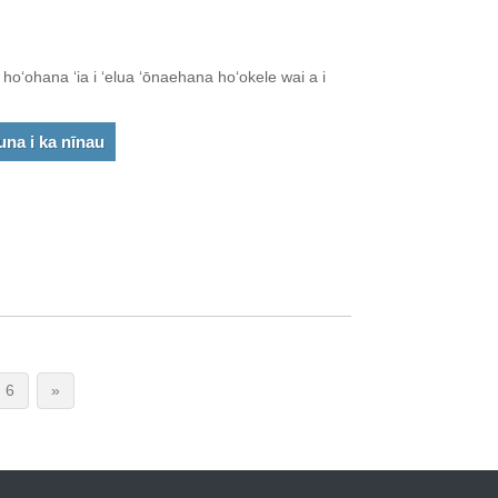
oʻohana ʻia i ʻelua ʻōnaehana hoʻokele wai a i
una i ka nīnau
6
»