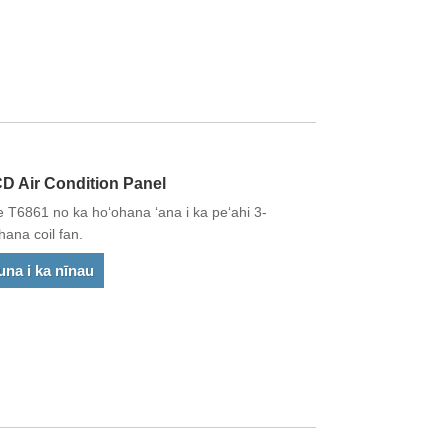
Air Condition Panel
ʻe T6861 no ka hoʻohana ʻana i ka peʻahi 3-
hana coil fan.
una i ka nīnau