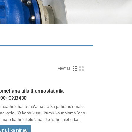
View as
Live
omehana uila thermostat uila
.100+CXB430
he mea hoʻohana maʻamau o ka pahu hoʻomalu
ama wela. ʻO kāna kumu kumu ka mālama ʻana i
ma o ka hoʻokele ʻana i ke kahe inlet o ka
le nā ​​​​mea wela a me ke anu a me ka wela mua
una i ka nīnau