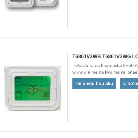
T6861V2WB T6861V2WG LCD 
Hoʻolālā ʻia nā thermostat kikoho
wikiwiki a me nā kiwi ma ka ʻōnae
Heluhelu hou aku
E hoʻo